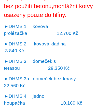
bez použití betonu,montážní kotvy
osazeny pouze do hlíny.
►
DHMS 1
kovová
prolézačka 12.700 Kč
►DHMS 2
kovová kladina
3.840 Kč
►DHMS 3
domeček s
terasou 29.350 Kč
►DHMS 3a
domeček bez terasy
22.560 Kč
►DHMS 4
jedno
houpačka 10.160 Kč