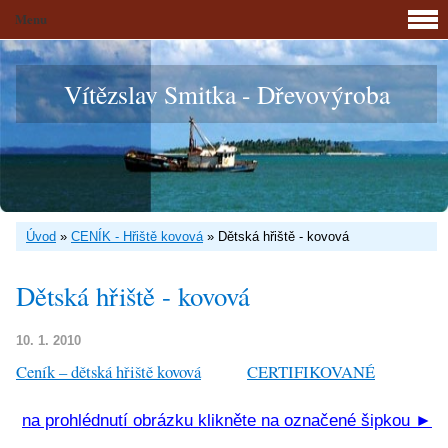
Menu
Vítězslav Smitka - Dřevovýroba
Úvod
»
CENÍK - Hřiště kovová
»
Dětská hřiště - kovová
Dětská hřiště - kovová
10. 1. 2010
Ceník – dětská hřiště kovová
CERTIFIKOVANÉ
na prohlédnutí obrázku klikněte na označené šipkou ►