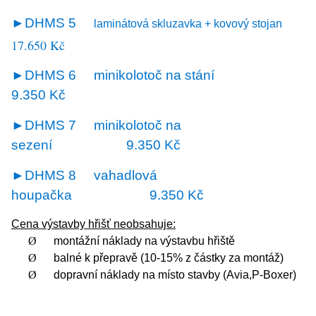
►DHMS 5
laminátová skluzavka + kovový stojan
17.650 Kč
►DHMS 6
minikolotoč na stání
9.350 Kč
►DHMS 7
minikolotoč na
sezení 9.350 Kč
►DHMS 8
vahadlová
houpačka 9.350 Kč
Cena výstavby hřišť neobsahuje:
Ø
montážní náklady na výstavbu hřiště
Ø
balné k přepravě (10-15% z částky za montáž)
Ø
dopravní náklady na místo stavby (Avia,P-Boxer)