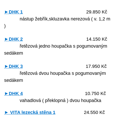
►DHK 1
29.850 Kč
nástup žebřík,skluzavka nerezová ( v. 1,2 m
)
►DHK 2
14.150 Kč
řetězová jedno houpačka s pogumovaným
sedákem
►DHK 3
17.950 Kč
řetězová dvou houpačka s pogumovaným
sedákem
►DHK 4
10.750 Kč
vahadlová ( překlopná ) dvou houpačka
► VITA lezecká stěna 1
24.550 Kč