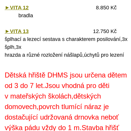
►VITA 12
8.850 Kč
bradla
►VITA 13
12.750 Kč
šplhací a lezecí sestava s charakterem posilování,3x
šplh,3x
hrazda
a různé rozložení nášlapů,úchytů pro lezení
Dětská hřiště DHMS jsou určena dětem
od 3 do 7 let.Jsou vhodná pro děti
v mateřských školách,dětských
domovech,povrch tlumící náraz je
dostačující udržovaná drnovka neboť
výška pádu vždy do 1 m.Stavba hřišť