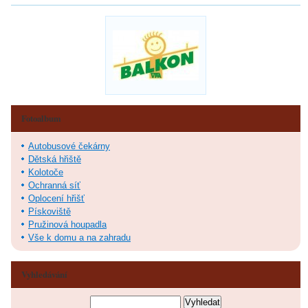
Fotoalbum
Autobusové čekárny
Dětská hřiště
Kolotoče
Ochranná síť
Oplocení hřišť
Pískoviště
Pružinová houpadla
Vše k domu a na zahradu
Vyhledávání