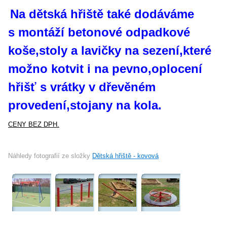
Na dětská hřiště také dodáváme
s montáží betonové odpadkové
koše,stoly a lavičky na sezení,které
možno kotvit i na pevno,oplocení
hřišť s vrátky v dřevěném
provedení,stojany na kola.
CENY BEZ DPH.
Náhledy fotografií ze složky
Dětská hřiště - kovová