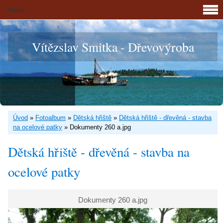
Menu
Vítězslav Smitka - Dřevovýroba
Úvod
»
Fotoalbum
»
Dětská hřiště
»
Dětská hřiště - dřevěná - stavba
na ocelové patky
»
Dokumenty 260 a.jpg
Dětská hřiště - dřevěná - stavba na
ocelové patky
Dokumenty 260 a.jpg