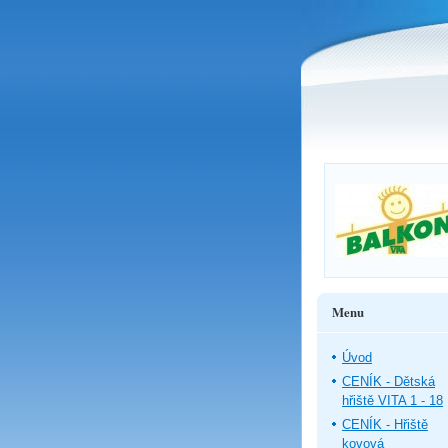
Menu
Úvod
CENÍK - Dětská
hřiště VITA 1 - 18
CENÍK - Hřiště
kovová