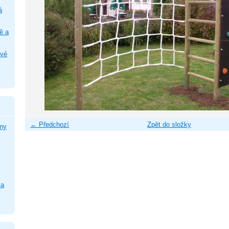
á
ě a
ové
← Předchozí
Zpět do složky
ny
la