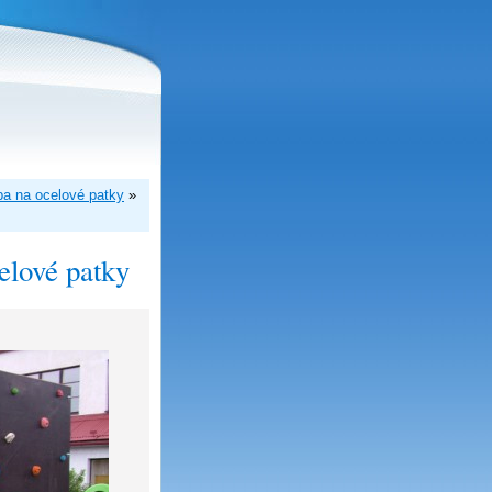
vba na ocelové patky
»
celové patky