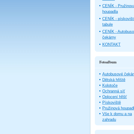
CENÍK - Pružinov
houpadla
CENÍK - pískovišt
tabule
CENÍK - Autobus
čekárny
KONTAKT
Fotoalbum
Autobusové čekár
Dětská hřiště
Kolotoče
Ochranná síť
Oplocení hřišť
Pískoviště
Pružinová houpad
Vše k domu a na
zahradu