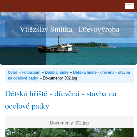
Menu
Vítězslav Smitka - Dřevovýroba
Úvod
»
Fotoalbum
»
Dětská hřiště
»
Dětská hřiště - dřevěná - stavba
na ocelové patky
»
Dokumenty 302.jpg
Dětská hřiště - dřevěná - stavba na
ocelové patky
Dokumenty 302.jpg