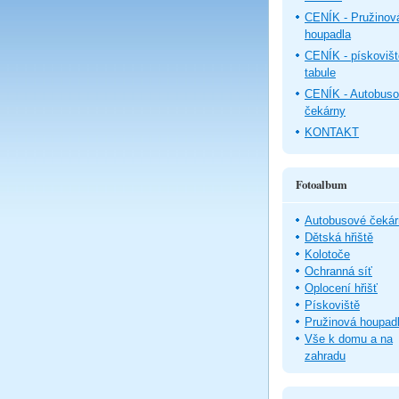
CENÍK - Pružinov
houpadla
CENÍK - pískovišt
tabule
CENÍK - Autobus
čekárny
KONTAKT
Fotoalbum
Autobusové čekár
Dětská hřiště
Kolotoče
Ochranná síť
Oplocení hřišť
Pískoviště
Pružinová houpad
Vše k domu a na
zahradu