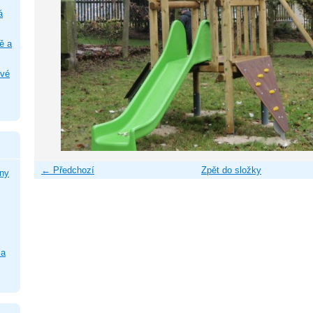
á
ě a
ové
← Předchozí
Zpět do složky
ny
la