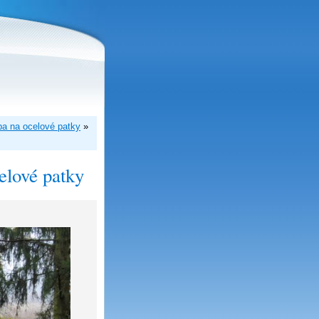
vba na ocelové patky
»
celové patky