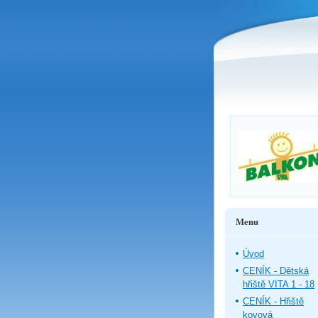
Menu
Úvod
CENÍK - Dětská
hřiště VITA 1 - 18
CENÍK - Hřiště
kovová