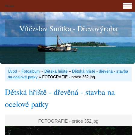
Menu
Vítězslav Smitka - Dřevovýroba
Úvod
»
Fotoalbum
»
Dětská hřiště
»
Dětská hřiště - dřevěná - stavba
na ocelové patky
»
FOTOGRAFIE - práce 352.jpg
Dětská hřiště - dřevěná - stavba na
ocelové patky
FOTOGRAFIE - práce 352.jpg