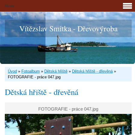
Menu
Vítězslav Smitka - Dřevovýroba
Úvod
»
Fotoalbum
»
Dětská hřiště
»
Dětská hřiště - dřevěná
»
FOTOGRAFIE - práce 047.jpg
Dětská hřiště - dřevěná
FOTOGRAFIE - práce 047.jpg