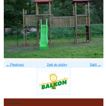
← Předchozí
Zpět do složky
Další →
Fotoalbum