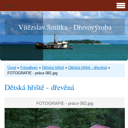
Menu
Vítězslav Smitka - Dřevovýroba
Úvod
»
Fotoalbum
»
Dětská hřiště
»
Dětská hřiště - dřevěná
»
FOTOGRAFIE - práce 082.jpg
Dětská hřiště - dřevěná
FOTOGRAFIE - práce 082.jpg