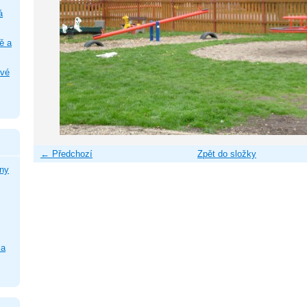
á
ě a
ové
← Předchozí
Zpět do složky
ny
la