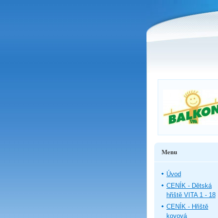
Menu
Úvod
CENÍK - Dětská
hřiště VITA 1 - 18
CENÍK - Hřiště
kovová