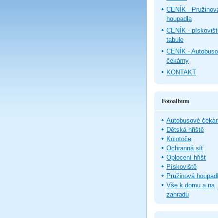
CENÍK - Pružinov
houpadla
CENÍK - pískovišt
tabule
CENÍK - Autobus
čekárny
KONTAKT
Fotoalbum
Autobusové čekár
Dětská hřiště
Kolotoče
Ochranná síť
Oplocení hřišť
Pískoviště
Pružinová houpad
Vše k domu a na
zahradu