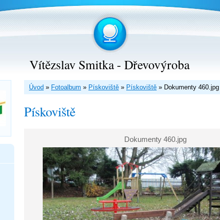
Vítězslav Smitka - Dřevovýroba
Úvod
»
Fotoalbum
»
Pískoviště
»
Pískoviště
»
Dokumenty 460.jpg
Pískoviště
Dokumenty 460.jpg