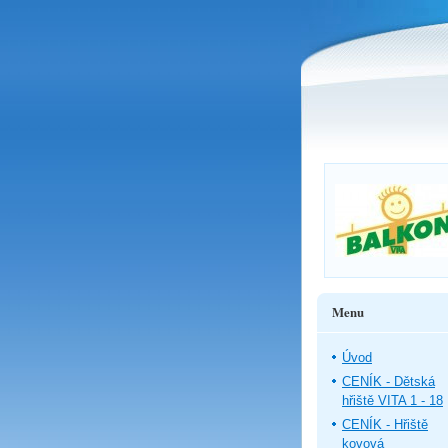
Menu
Úvod
CENÍK - Dětská
hřiště VITA 1 - 18
CENÍK - Hřiště
kovová