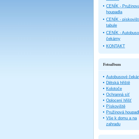
CENÍK - Pružinov
houpadla
CENÍK - pískovišt
tabule
CENÍK - Autobus
čekárny
KONTAKT
Fotoalbum
Autobusové čekár
Dětská hřiště
Kolotoče
Ochranná síť
Oplocení hřišť
Pískoviště
Pružinová houpad
Vše k domu a na
zahradu