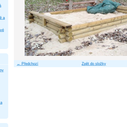
á
ě a
ové
← Předchozí
Zpět do složky
ny
la