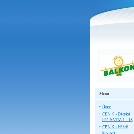
Menu
Úvod
CENÍK - Dětská
hřiště VITA 1 - 18
CENÍK - Hřiště
kovová