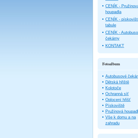
CENÍK - Pružinov
houpadla
CENÍK - pískovišt
tabule
CENÍK - Autobus
čekárny
KONTAKT
Fotoalbum
Autobusové čekár
Dětská hřiště
Kolotoče
Ochranná síť
Oplocení hřišť
Pískoviště
Pružinová houpad
Vše k domu a na
zahradu