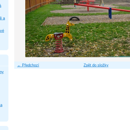
á
ě a
ové
← Předchozí
Zpět do složky
ny
la