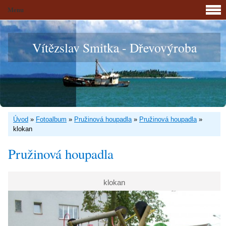
Menu
Vítězslav Smitka - Dřevovýroba
Úvod
»
Fotoalbum
»
Pružinová houpadla
»
Pružinová houpadla
»
klokan
Pružinová houpadla
klokan