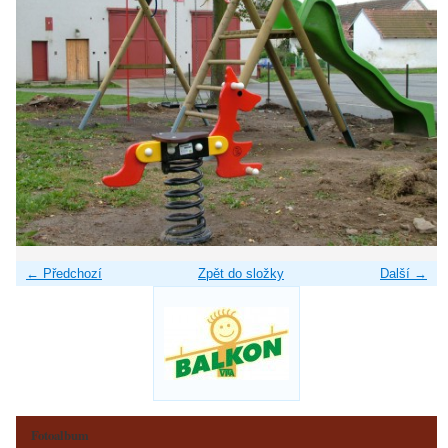
← Předchozí
Zpět do složky
Další →
Fotoalbum