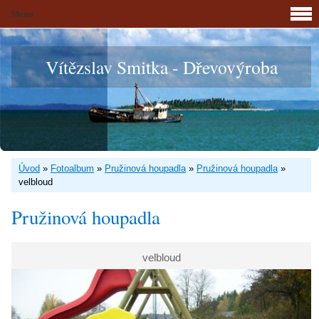
Menu
Vítězslav Smitka - Dřevovýroba
Úvod
»
Fotoalbum
»
Pružinová houpadla
»
Pružinová houpadla
»
velbloud
Pružinová houpadla
velbloud