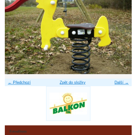
← Předchozí
Zpět do složky
Další →
Fotoalbum