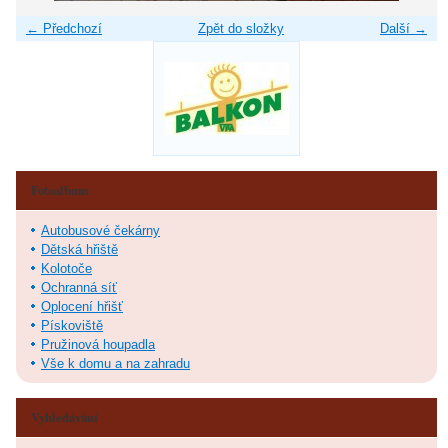
← Předchozí
Zpět do složky
Další →
Fotoalbum
Autobusové čekárny
Dětská hřiště
Kolotoče
Ochranná síť
Oplocení hřišť
Pískoviště
Pružinová houpadla
Vše k domu a na zahradu
Vyhledávání