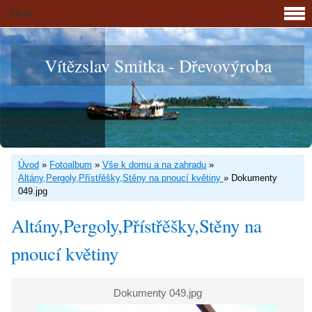
Menu
Vítězslav Smitka - Dřevovýroba
Úvod
»
Fotoalbum
»
Vše k domu a na zahradu
»
Altány,Pergoly,Přístřěšky,Stěny na pnoucí květiny
»
Dokumenty
049.jpg
Altány,Pergoly,Přístřěšky,Stěny na
pnoucí květiny
Dokumenty 049.jpg