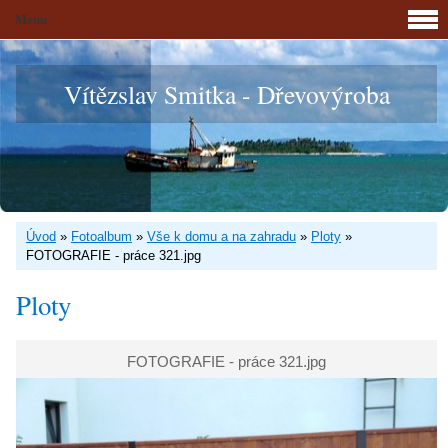
Menu
Vítězslav Smitka - Dřevovýroba
Úvod
»
Fotoalbum
»
Vše k domu a na zahradu
»
Ploty
»
FOTOGRAFIE - práce 321.jpg
Ploty
FOTOGRAFIE - práce 321.jpg