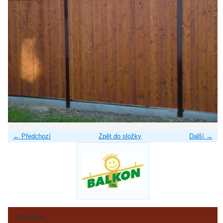
← Předchozí
Zpět do složky
Další →
Fotoalbum