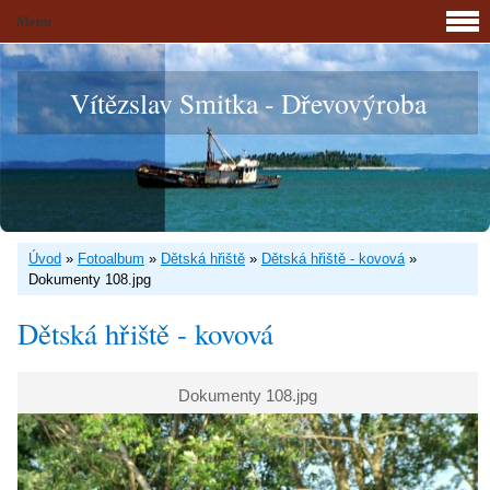
Menu
Vítězslav Smitka - Dřevovýroba
Úvod
»
Fotoalbum
»
Dětská hřiště
»
Dětská hřiště - kovová
»
Dokumenty 108.jpg
Dětská hřiště - kovová
Dokumenty 108.jpg