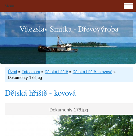
Menu
Vítězslav Smitka - Dřevovýroba
Úvod
»
Fotoalbum
»
Dětská hřiště
»
Dětská hřiště - kovová
»
Dokumenty 178.jpg
Dětská hřiště - kovová
Dokumenty 178.jpg