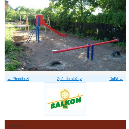
← Předchozí
Zpět do složky
Další →
Fotoalbum